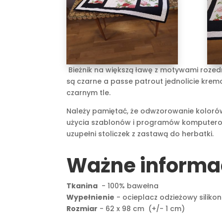
Bieżnik na większą ławę z motywami rozedr
są czarne a passe patrout jednolicie krem
czarnym tle.
Należy pamiętać, że odwzorowanie kolorów 
użycia szablonów i programów komputerow
uzupełni stoliczek z zastawą do herbatki.
Ważne informa
Tkanina
- 100% bawełna
Wypełnienie
- ocieplacz odzieżowy siliko
Rozmiar
- 62 x 98 cm (+/- 1 cm)