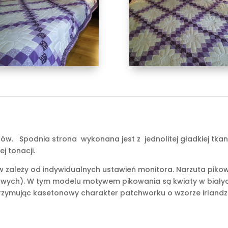
letów. Spodnia strona wykonana jest z jednolitej gładkiej tk
j tonacji.
zależy od indywidualnych ustawień monitora. Narzuta pikowan
wych). W tym modelu motywem pikowania są kwiaty w białyc
utrzymując kasetonowy charakter patchworku o wzorze irlandzk