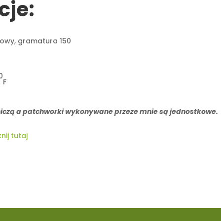
cje:
nowy, gramatura 150
0
F
lniczą a patchworki wykonywane przeze mnie są jednostkowe.
knij tutaj