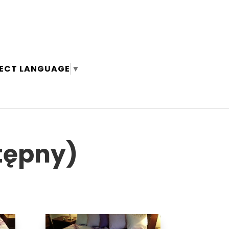
LECT LANGUAGE
▼
tępny)