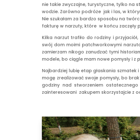
nie takie zwyczajne, turystyczne, tylko na
wodzie. Zarówno podróże jak i las, w któr
Nie szukałam za bardzo sposobu na twórczo
fakturę w narzuty, które w końcu zaczęły p
Kilka narzut trafiło do rodziny i przyjac
swój dom moimi patchworkowymi narzutami
zamierzam nikogo zanudzać tymi historia
modele, bo ciągle mam nowe pomysły i z 
Najbardziej lubię etap głaskania szmatek
mogę zrealizować swoje pomysły, bo brak
godziny nad stworzeniem ostatecznego d
zainteresowani zakupem skorzystajcie z o