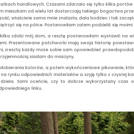
 statkach handlowych. Czasami zdarzało się tylko kilka portów
ym mieszkam od wielu lat dostarczają takiego bogactwa przeży
ść, właściwie sama mnie znalazła, dała bodziec i tak zaczęło
iętrzyć się na półce. Postanowiłam zatem podzielić się moimi 
iół, kilka zdobi mój dom, a resztę postanowiłam wystawić na 
. Prezentowane patchworki mają swoja historię powstawani
mi, zresztą każdy może sobie sam opowiedzieć prawdopodob
przyjemnością siadam do maszyny.
 i dobierania kolorów, a potem wykończeniowe pikowanie, któ
 na rynku odpowiednich materiałów a szyję tylko z czystej 
zieła. Sami oceńcie, czy to dobrze wykorzystany czas ogl
dpowiedniego linku.