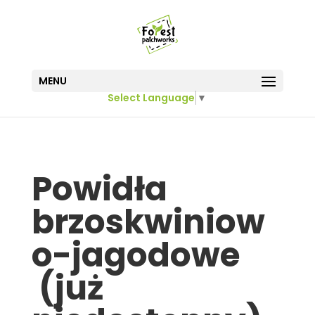
MENU
Select Language
▼
Powidła
brzoskwiniow
o-jagodowe
(już