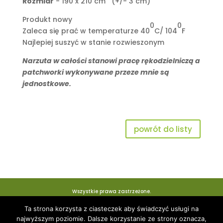
Rozmiar
- 190 x 210 cm (+/- 3 cm)
Produkt nowy
0
0
Zaleca się prać w temperaturze 40
C/ 104
F
Najlepiej suszyć w stanie rozwieszonym
Narzuta w całości stanowi pracę rękodzielniczą a
patchworki wykonywane przeze mnie są
jednostkowe.
powrót do listy
Wszystkie prawa zastrzeżone.
Ta strona korzysta z ciasteczek aby świadczyć usługi na
najwyższym poziomie. Dalsze korzystanie ze strony oznacza,