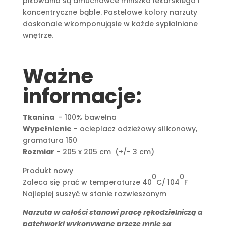
pikowania są dmuchawce mniszka lekarskiego i
koncentryczne bąble. Pastelowe kolory narzuty
doskonale wkomponująsie w każde sypialniane
wnętrze.
Ważne
informacje:
Tkanina
- 100% bawełna
Wypełnienie
- ocieplacz odzieżowy silikonowy,
gramatura 150
Rozmiar
- 205 x 205 cm (+/- 3 cm)
Produkt nowy
0
0
Zaleca się prać w temperaturze 40
C/ 104
F
Najlepiej suszyć w stanie rozwieszonym
Narzuta w całości stanowi pracę rękodzielniczą a
patchworki wykonywane przeze mnie są