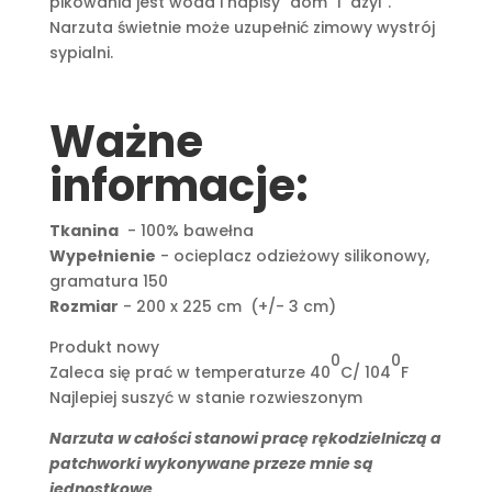
pikowania jest woda i napisy "dom" i "azyl".
Narzuta świetnie może uzupełnić zimowy wystrój
sypialni.
Ważne
informacje:
Tkanina
- 100% bawełna
Wypełnienie
- ocieplacz odzieżowy silikonowy,
gramatura 150
Rozmiar
- 200 x 225 cm (+/- 3 cm)
Produkt nowy
0
0
Zaleca się prać w temperaturze 40
C/ 104
F
Najlepiej suszyć w stanie rozwieszonym
Narzuta w całości stanowi pracę rękodzielniczą a
patchworki wykonywane przeze mnie są
jednostkowe.